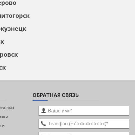
ерово
итогорск
кузнецк
ск
ровск
ск
ОБРАТНАЯ СВЯЗЬ
евозки
озки
ки