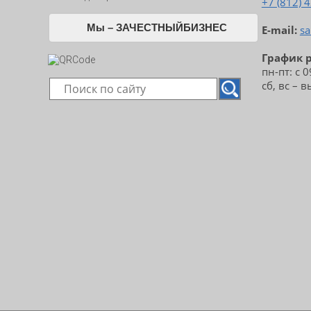
+7 (812) 
Мы – ЗАЧЕСТНЫЙБИЗНЕС
E-mail:
sa
График 
пн-пт: с 
сб, вс – 