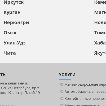
Иркутск
Кем
Курган
Магн
Нерюнгри
Ново
Омск
Том
Улан-Удэ
Хаба
Чита
Якут
КТЫ
УСЛУГИ
фиса компании:
Железнодорожные пер
. Санкт-Петербург, пр-т
Автомобильные перев
ов, 19, литер П, каб.19
Контейнерные перевоз
:
Морские перевозки