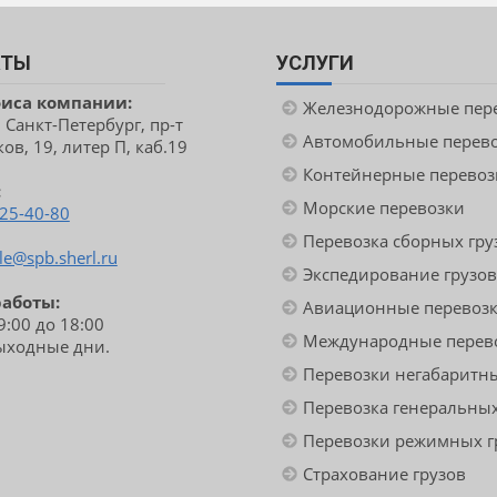
КТЫ
УСЛУГИ
фиса компании:
Железнодорожные пер
. Санкт-Петербург, пр-т
Автомобильные перев
ов, 19, литер П, каб.19
Контейнерные перевоз
:
Морские перевозки
425-40-80
Перевозка сборных гру
le@spb.sherl.ru
Экспедирование грузов
работы:
Авиационные перевоз
09:00 до 18:00
Международные перев
выходные дни.
Перевозки негабаритны
Перевозка генеральных
Перевозки режимных г
Страхование грузов