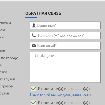
ОБРАТНАЯ СВЯЗЬ
евозки
озки
ки
зов
 по городу
ки
озки
х грузов
 грузов
Я прочитал(а) и согласен(а) с
рузов
Политикой конфиденциальности
.
Я прочитал(а) и согласен(а) с