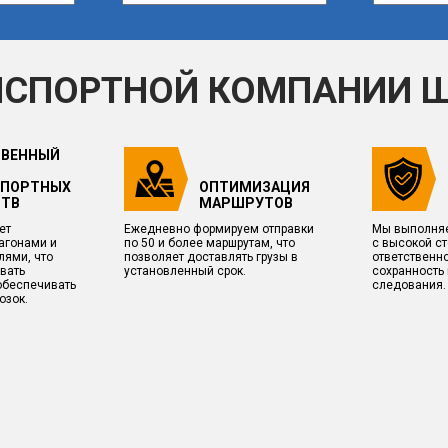
НСПОРТНОЙ КОМПАНИИ 
ТВЕННЫЙ
СПОРТНЫХ
ОПТИМИЗАЦИЯ
СТВ
МАРШРУТОВ
ет
Ежедневно формируем отправки
Мы выполняе
агонами и
по 50 и более маршрутам, что
с высокой с
лями, что
позволяет доставлять грузы в
ответственно
вать
установленный срок.
сохранность 
обеспечивать
следования.
озок.